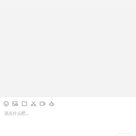
青岛实验检测
潍坊实验检测
济宁实验检测
临沂实验检测
关注公众号
咨询热线
86-13358872316
合作咨询
Copyright © 2021 沈阳圆达特殊型材有限公司
备案号：
辽ICP备18013851号
技术支持：思勤传媒